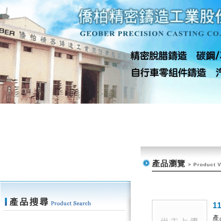
產品瀏覽
>
Product 
1
產