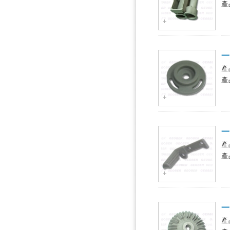
產
一
產
產
一
產
產
一
產