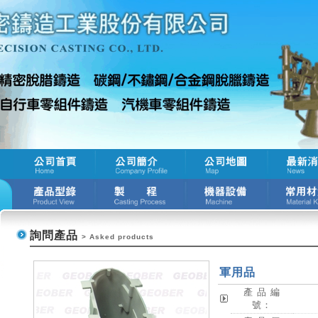
詢問產品
>
Asked products
軍用品
產 品 編
號：